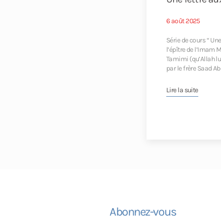
6 août 2025
Série de cours “ Un
l’épître de l’Ima
Tamimi (qu’Allah lu
par le frère Saad 
Lire la suite
Abonnez-vous