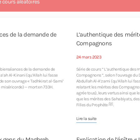
e cours aléatoires
es de Bilal et d’autres - Saad Abou AbdirRahman
es de Harita, Hamza et d’autres - Saad Abou AbdirRahman
es de Salman Al-Farissi et d’autres - Saad Abou AbdirRahman
ces de la demande de
L’authentique des mérit
Compagnons
es de Salam et Salama et d'autres - Saad Abou AbdirRahman
es d’Ibn Mas’oud, ‘Ammar et d’autres - Saad Abou AbdirRahman
24 mars 2023
es des Sahabiyats Khadija et ‘Aicha - Saad Abou AbdirRahman
es bienséances de la demande de
Série de cours “ L’authentique des m
a’ah Al-Kinani (qu’Allah lui fasse
Compagnons “, selon l’ouvrage d
 de son ouvrage « Tadhkirat al-Sami’
Abdullah Al-A’zami (qu’Allah lui fas
tes des Sahabiyats Hafsa et Zaynab - Saad Abou AbdirRahman
se miséricorde) — mort en 733H.
relatant les mérites des Compagnon
agrée tous), leurs vertus ainsi que 
23. Les mérites du reste des Épouses du Prophète ﷺ - Saad Abou AbdirRahman
que les mérites des Sahabiyats, des
Filles du Prophète ﷺ.
24. Les mérites des Filles du Prophète ﷺ - Saad Abou AbdirRahman
Lire la suite
ux gens du Maghreb
Explication de l’épître « 