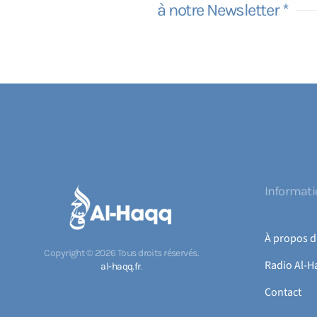
à notre Newsletter *
Informat
À propos d
Copyright ©
2026
Tous droits réservés.
Radio Al-H
al-haqq.fr
.
Contact