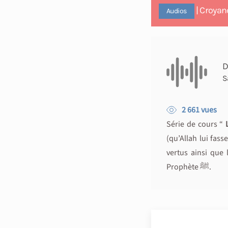
| Croyan
Audios
D
S
2 661 vues
Série de cours “
L
(qu’Allah lui fas
vertus ainsi que
Prophète ﷺ.