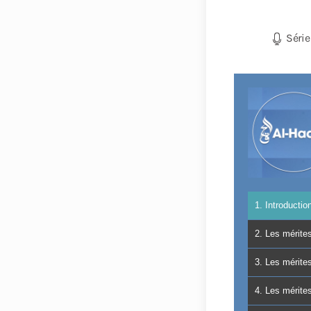
Série
1. Introducti
2. Les mérite
3. Les mérite
4. Les mérite