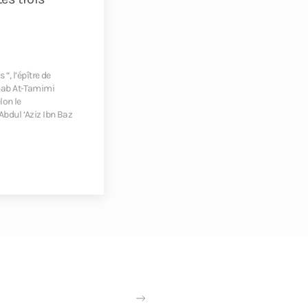
“, l’épître de
ab At-Tamimi
lon le
Abdul ‘Aziz Ibn Baz