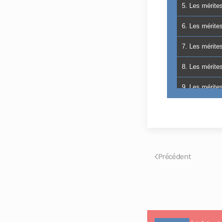
5. Les mérite
6. Les mérit
7. Les mérite
8. Les mérite
9. Les mérit
10. Les méri
11. Les méri
12. Les méri
Précédent
13. Les méri
14. Les méri
15. Les mérit