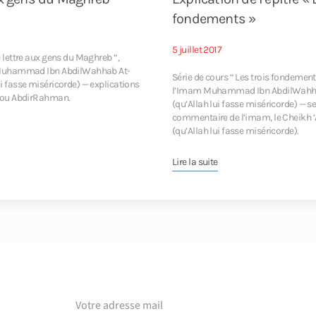
fondements »
5 juillet 2017
e lettre aux gens du Maghreb “,
m Muhammad Ibn AbdilWahhab At-
Série de cours “ Les trois fondements 
i fasse miséricorde) — explications
l’Imam Muhammad Ibn AbdilWahh
Abou AbdirRahman.
(qu’Allah lui fasse miséricorde) — se
commentaire de l’imam, le Cheikh ‘
(qu’Allah lui fasse miséricorde).
Lire la suite