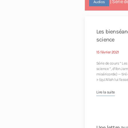
| Série d
Audios
16. Les mérit
17. Les mérit
18. Les mérit
Les bienséan
science
19. Les mérit
20. Les mérit
15 février 2021
21. Les mérit
Série de cours “ L
science “, d’Ibn Jam
miséricorde) — tiré
22. Les méri
» (qu’Allah lui fas
Lire la suite
Une lettre a