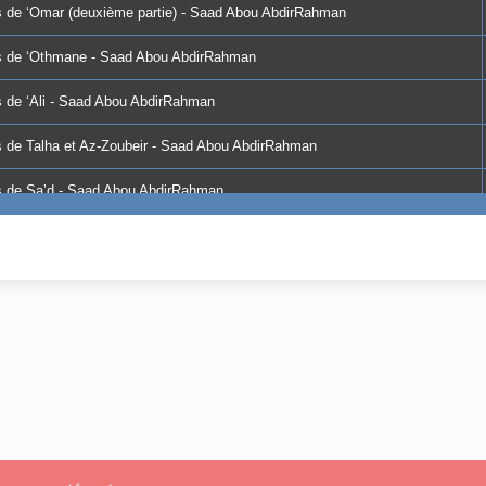
s de ‘Omar (deuxième partie) - Saad Abou AbdirRahman
es de ‘Othmane - Saad Abou AbdirRahman
s de ‘Ali - Saad Abou AbdirRahman
s de Talha et Az-Zoubeir - Saad Abou AbdirRahman
es de Sa’d - Saad Abou AbdirRahman
tes de Abderrahmane Abou Obeyda Saîd - Saad Abou AbdirRahman
tes d'un ensemble de compagnons (01) - Saad Abou AbdirRahman
tes d'un ensemble de compagnons (02) - Saad Abou AbdirRahman
tes d’un ensemble de compagnons (03) - Saad Abou AbdirRahman
tes d’un ensemble de compagnons (04) - Saad Abou AbdirRahman
es de Obay ibn Ka'b et d'autres - Saad Abou AbdirRahman