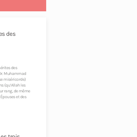
es des
érites des
u Dr. Muhammad
se miséricorde)
s (qu’Allah les
leur rang, de même
 Épouses et des
Les trois