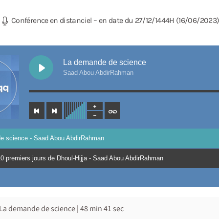
Conférence en distanciel – en date du 27/12/1444H (16/06/2023
La demande de science
Saad Abou AbdirRahman
e science - Saad Abou AbdirRahman
 10 premiers jours de Dhoul-Hijja - Saad Abou AbdirRahman
La demande de science | 48 min 41 sec