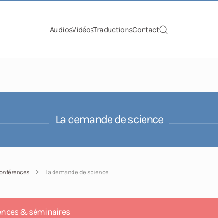
Audios
Vidéos
Traductions
Contact
La demande de science
onférences
La demande de science
ences & séminaires