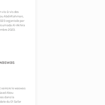
n vis-à-vis des
Abou AbdirRahman,
2023 organisée par
1 Joumada Al-Akhira
embre 2023.
 waswas
et vaincre le waswas
 Saad Abou
was dans la
date du 01 Safar