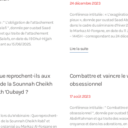
24 décembre 2023
Conférence intitulée : « L’exagératio
pieux », donnée par oustad Saad 
 : “ L’obligation de l’attachement
dans le cadre du séminaire d’hiver 
lafi “, donnée par oustad Saad
le Markaz Al-Forqane, en date du 1
t qui traite de l’attachement
– 1445H – correspondant au 24 déc
Salafs, en date du 19 Dhul-Hijjah
ant au 15/06/2025.
Lire la suite
ue reprochent-ils aux
Combattre et vaincre le
de la Sounnah Cheikh
obsessionnel
kh ‘Oubayd ?
17 août 2023
Conférence intitulée : “ Combattre 
obsessionnel “, donnée par oustad
lors du Webinaire : Que reprochent-
AbdirRahman et qui traite des was
 de la Sounnah Cheikh Rabî’ et
croyance et dans les adorations, en 
 organisé au Markaz Al-Forqane en