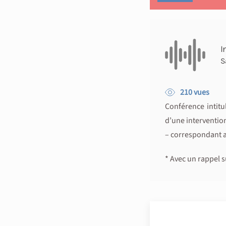
I
S
210 vues
Conférence intitul
d’une interventi
– correspondant 
* Avec un rappel s