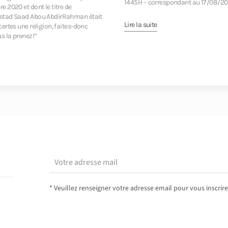
1445H – correspondant au 17/08/20
re 2020 et dont le titre de
Oustad Saad Abou AbdirRahman était
Lire la suite
 certes une religion, faites-donc
us la prenez!”
* Veuillez renseigner votre adresse email pour vous inscrire