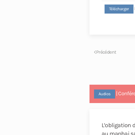
Télécharger
Précédent
| Confér
Audios
L’obligation 
au manhaj sa