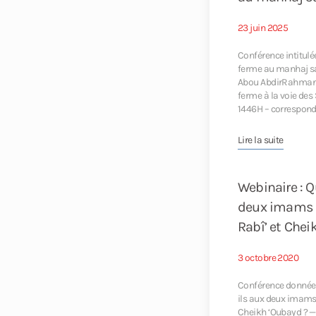
23 juin 2025
Conférence intitulée
ferme au manhaj sa
Abou AbdirRahman e
ferme à la voie des 
1446H – correspond
Lire la suite
Webinaire : Q
deux imams 
Rabî’ et Chei
3 octobre 2020
Conférence donnée 
ils aux deux imams
Cheikh ‘Oubayd ? —